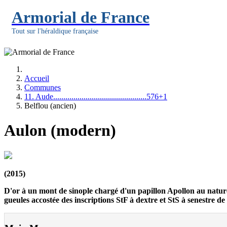
Armorial de France
Tout sur l'héraldique française
Accueil
Communes
11. Aude..............................................576+1
Belflou (ancien)
Aulon (modern)
(2015)
D'or à un mont de sinople chargé d'un papillon Apollon au naturel
gueules accostée des inscriptions StF à dextre et StS à senestre d