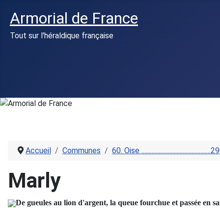
Armorial de France
Tout sur l'héraldique française
Accueil
Communes
60. Oise ...............................................
Marly
De gueules au lion d'argent, la queue fourchue et passée en s