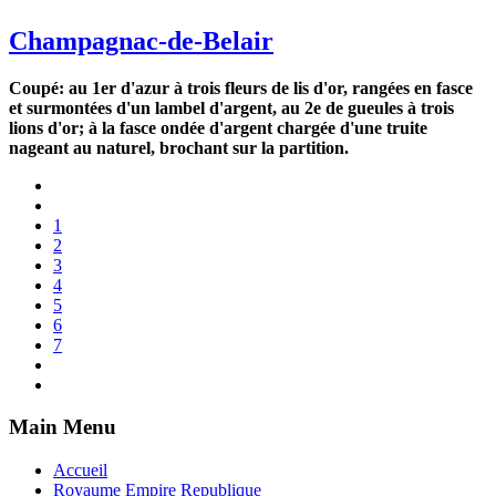
Champagnac-de-Belair
Coupé: au 1er d'azur à trois fleurs de lis d'or, rangées en fasce
et surmontées d'un lambel d'argent, au 2e de gueules à trois
lions d'or; à la fasce ondée d'argent chargée d'une truite
nageant au naturel, brochant sur la partition.
1
2
3
4
5
6
7
Main Menu
Accueil
Royaume Empire Republique